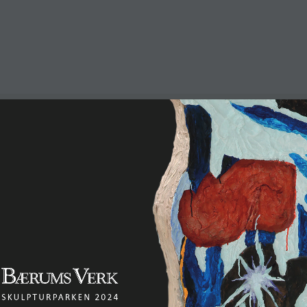
Få med deg siste nytt
Hold deg oppdatert på det som
skjer på Bærums Verk.
SE HVA SOM SKJER