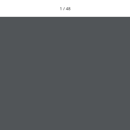
1 / 48
HVA SKJER
SKULPTURPARKEN
AK