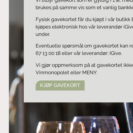
Vi tilbyr gavekort som er gyldig i 1 år, med
brukes på samme vis som et vanlig bankk
Fysisk gavekortet får du kjøpt i vår butikk
kjøpes elektronisk hos vår leverandør iGi
under.
Eventuelle spørsmål om gavekortet kan rett
67 13 00 18 eller vår leverandør; IGive.
Vi gjør oppmerksom på at gavekortet ikke
Vinmonopolet eller MENY.
KJØP GAVEKORT