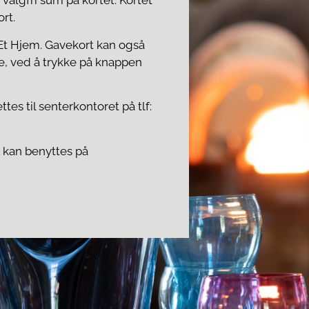
 valgfri sum på kortet. Kortet
ort.
 Et Hjem.
Gavekort kan også
ve, ved å trykke på knappen
es til senterkontoret på tlf:
 kan benyttes på