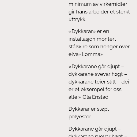
minimum av virkemidler
gir hans arbeider et sterkt
uttrykk.
«Dykkarar» er en
installasjon montert i
stålwire som henger over
elva«Lomma».
«Dykkarane går djupt –
dykkarane svevar høgt –
dykkarane teier stilt – dei
er et eksempel for oss
alle.» Ola Enstad
Dykkarar er støpt i
polyester.
Dykkarane går djupt –
dykkarane svevar høgt –