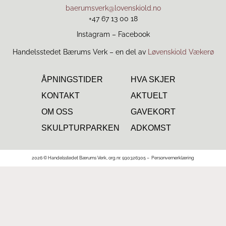
baerumsverk@lovenskiold.no
+47 67 13 00 18
Instagram
–
Facebook
Handelsstedet Bærums Verk – en del av
Løvenskiold Vækerø
ÅPNINGSTIDER
HVA SKJER
KONTAKT
AKTUELT
OM OSS
GAVEKORT
SKULPTURPARKEN
ADKOMST
2026 © Handelsstedet Bærums Verk, org.nr. 930326305 –
Personvernerklæring