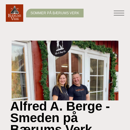
SOMMER PÅ BÆRUMS VERK
Alfred A. Berge -
Smeden på
Bærums Verk