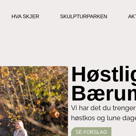
HVA SKJER
SKULPTURPARKEN
AK
Høstli
Bærum
Vi har det du trenger
høstkos og lune dag
SE FORSLAG