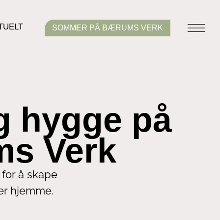
TUELT
SOMMER PÅ BÆRUMS VERK
g hygge på
s Verk
 for å skape
er hjemme.