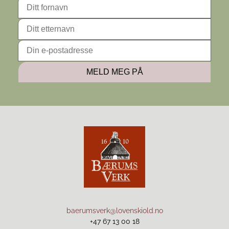
baerumsverk@lovenskiold.no
+47 67 13 00 18