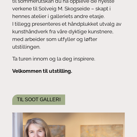
til sommerutskan du nå oppleve de nyeste
verkene til Solveig M. Skogseide – skapt i
hennes atelier i galleriets andre etasje.
I tillegg presenteres et håndplukket utvalg av
kunsthåndverk fra våre dyktige kunstnere,
med arbeider som utfyller og løfter
utstillingen.
Ta turen innom og la deg inspirere.
Velkommen til utstilling.
TIL SOOT GALLERI