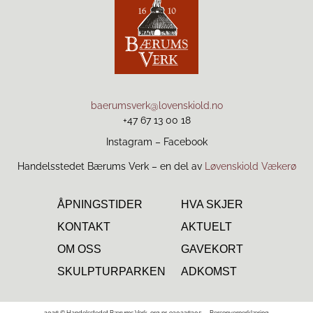
baerumsverk@lovenskiold.no
+47 67 13 00 18
Instagram
–
Facebook
Handelsstedet Bærums Verk – en del av
Løvenskiold Vækerø
ÅPNINGSTIDER
HVA SKJER
KONTAKT
AKTUELT
OM OSS
GAVEKORT
SKULPTURPARKEN
ADKOMST